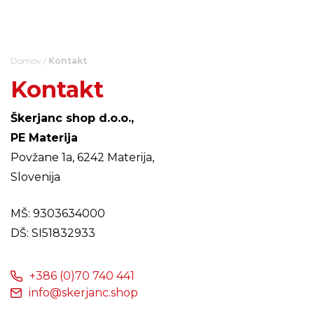
Skip
to
content
Domov
/
Kontakt
Kontakt
Škerjanc shop d.o.o.,
PE Materija
Povžane 1a, 6242 Materija,
Slovenija
MŠ: 9303634000
DŠ: SI51832933
+386 (0)70 740 441
info@skerjanc.shop