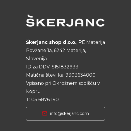
Škerjanc shop d.o.o.
, PE Materija
Povžane 1a, 6242 Materija,
Slovenija
ID za DDV: SI51832933
Matična številka: 9303634000
Vpisano pri Okrožnem sodišču v
Kopru
T: 05 6876 190
info@skerjanc.com