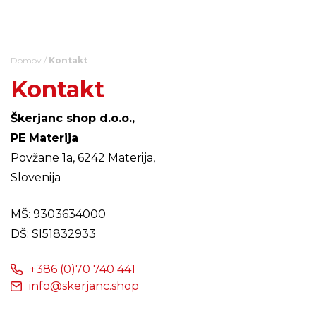
Skip
to
content
Domov
/
Kontakt
Kontakt
Škerjanc shop d.o.o.,
PE Materija
Povžane 1a, 6242 Materija,
Slovenija
MŠ: 9303634000
DŠ: SI51832933
+386 (0)70 740 441
info@skerjanc.shop