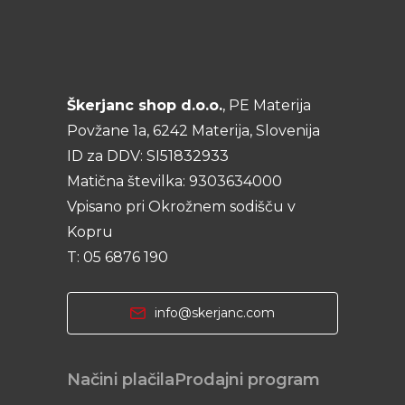
Škerjanc shop d.o.o.
, PE Materija
Povžane 1a, 6242 Materija, Slovenija
ID za DDV: SI51832933
Matična številka: 9303634000
Vpisano pri Okrožnem sodišču v
Kopru
T: 05 6876 190
info@skerjanc.com
Načini plačila
Prodajni program