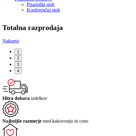
Pisarniški stoli
Konferenčni stoli
Totalna razprodaja
Nakupuj
P
1
2
3
4
Hitra dobava
izdelkov
Najboljše razmerje
med kakovostjo in ceno