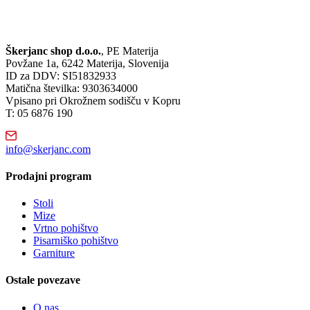
Škerjanc shop d.o.o.
, PE Materija
Povžane 1a, 6242 Materija, Slovenija
ID za DDV: SI51832933
Matična številka: 9303634000
Vpisano pri Okrožnem sodišču v Kopru
T: 05 6876 190
info@skerjanc.com
Prodajni program
Stoli
Mize
Vrtno pohištvo
Pisarniško pohištvo
Garniture
Ostale povezave
O nas