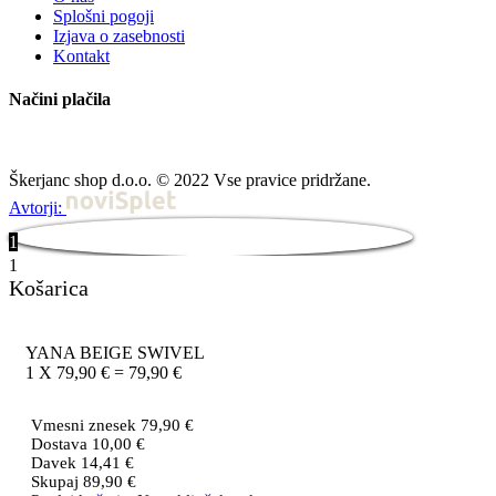
Splošni pogoji
Izjava o zasebnosti
Kontakt
Načini plačila
Škerjanc shop d.o.o. © 2022 Vse pravice pridržane.
Avtorji:
1
1
Košarica
YANA BEIGE SWIVEL
1
X
79,90
€
=
79,90
€
Vmesni znesek
79,90
€
Dostava
10,00
€
Davek
14,41
€
Skupaj
89,90
€