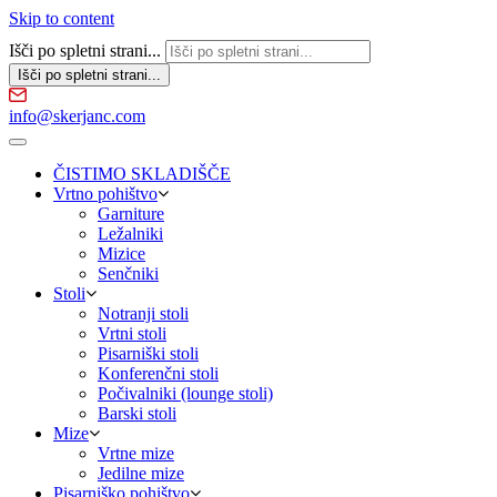
Skip to content
Išči po spletni strani...
info@skerjanc.com
ČISTIMO SKLADIŠČE
Vrtno pohištvo
Garniture
Ležalniki
Mizice
Senčniki
Stoli
Notranji stoli
Vrtni stoli
Pisarniški stoli
Konferenčni stoli
Počivalniki (lounge stoli)
Barski stoli
Mize
Vrtne mize
Jedilne mize
Pisarniško pohištvo