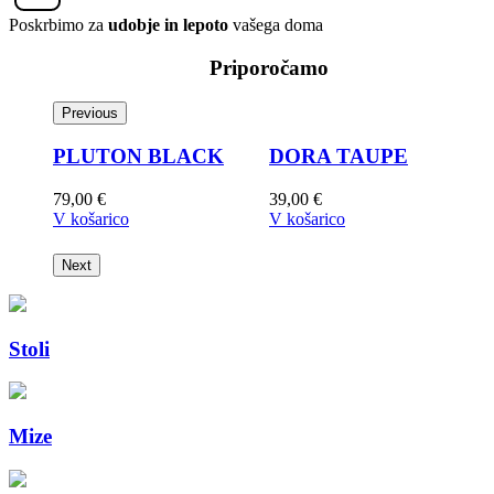
Poskrbimo za
udobje in lepoto
vašega doma
Priporočamo
Previous
PLUTON BLACK
DORA TAUPE
79,00
€
39,00
€
3
V košarico
V košarico
V
Next
Stoli
Mize