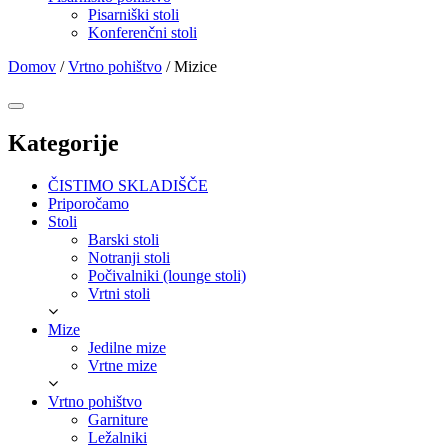
Pisarniški stoli
Konferenčni stoli
Domov
/
Vrtno pohištvo
/
Mizice
Kategorije
ČISTIMO SKLADIŠČE
Priporočamo
Stoli
Barski stoli
Notranji stoli
Počivalniki (lounge stoli)
Vrtni stoli
Mize
Jedilne mize
Vrtne mize
Vrtno pohištvo
Garniture
Ležalniki