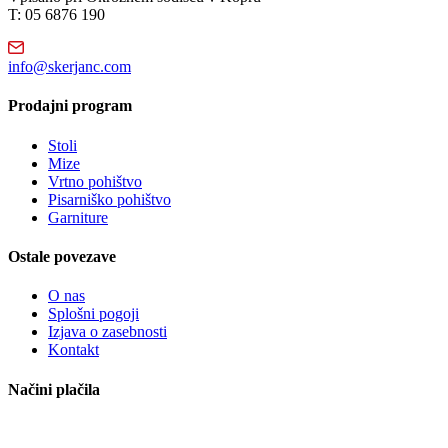
T: 05 6876 190
info@skerjanc.com
Prodajni program
Stoli
Mize
Vrtno pohištvo
Pisarniško pohištvo
Garniture
Ostale povezave
O nas
Splošni pogoji
Izjava o zasebnosti
Kontakt
Načini plačila