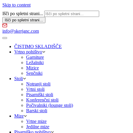
Skip to content
Išči po spletni strani...
info@skerjanc.com
ČISTIMO SKLADIŠČE
Vrtno pohištvo
Garniture
Ležalniki
Mizice
Senčniki
Stoli
Notranji stoli
Vrtni stoli
Pisarniški stoli
Konferenčni stoli
Počivalniki (lounge stoli)
Barski stoli
Mize
Vrtne mize
Jedilne mize
Pisarniško pohištvo