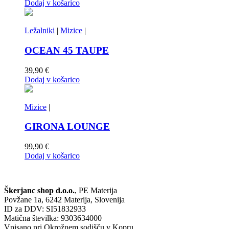
Dodaj v košarico
Ležalniki
|
Mizice
|
OCEAN 45 TAUPE
39,90
€
Dodaj v košarico
Mizice
|
GIRONA LOUNGE
99,90
€
Dodaj v košarico
Škerjanc shop d.o.o.
, PE Materija
Povžane 1a, 6242 Materija, Slovenija
ID za DDV: SI51832933
Matična številka: 9303634000
Vpisano pri Okrožnem sodišču v Kopru