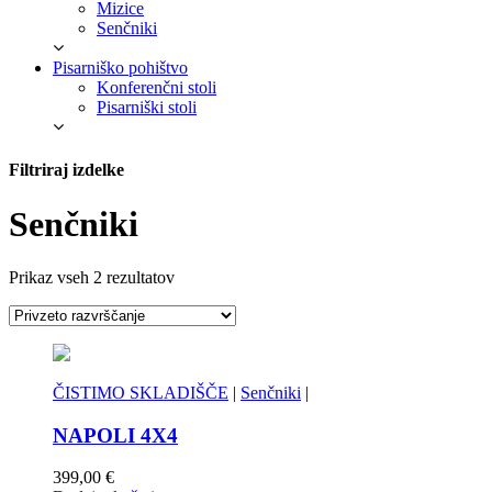
Mizice
Senčniki
Pisarniško pohištvo
Konferenčni stoli
Pisarniški stoli
Filtriraj izdelke
Senčniki
Prikaz vseh 2 rezultatov
ČISTIMO SKLADIŠČE
|
Senčniki
|
NAPOLI 4X4
399,00
€