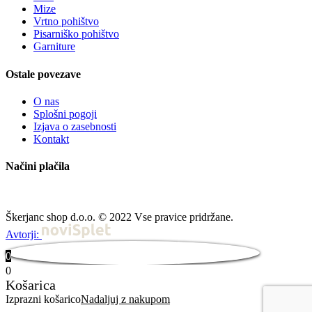
Mize
Vrtno pohištvo
Pisarniško pohištvo
Garniture
Ostale povezave
O nas
Splošni pogoji
Izjava o zasebnosti
Kontakt
Načini plačila
Škerjanc shop d.o.o. © 2022 Vse pravice pridržane.
Avtorji:
0
0
Košarica
Izprazni košarico
Nadaljuj z nakupom