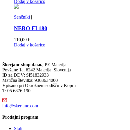
Dodaj v košarico
Senčniki
|
NERO FI 180
110,00
€
Dodaj v košarico
Škerjanc shop d.o.o.
, PE Materija
Povžane 1a, 6242 Materija, Slovenija
ID za DDV: SI51832933
Matična številka: 9303634000
Vpisano pri Okrožnem sodišču v Kopru
T: 05 6876 190
info@skerjanc.com
Prodajni program
Stoli