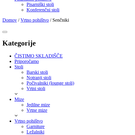
Pisarniški stoli
Konferenčni stoli
Domov
/
Vrtno pohištvo
/
Senčniki
Kategorije
ČISTIMO SKLADIŠČE
Priporočamo
Stoli
Barski stoli
Notranji stoli
Počivalniki (lounge stoli)
Vrtni stoli
Mize
Jedilne mize
Vrtne mize
Vrtno pohištvo
Garniture
Ležalniki