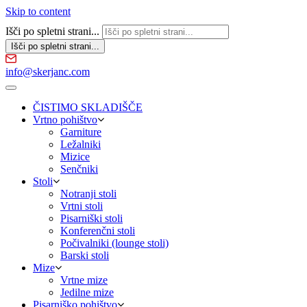
Skip to content
Išči po spletni strani...
info@skerjanc.com
ČISTIMO SKLADIŠČE
Vrtno pohištvo
Garniture
Ležalniki
Mizice
Senčniki
Stoli
Notranji stoli
Vrtni stoli
Pisarniški stoli
Konferenčni stoli
Počivalniki (lounge stoli)
Barski stoli
Mize
Vrtne mize
Jedilne mize
Pisarniško pohištvo