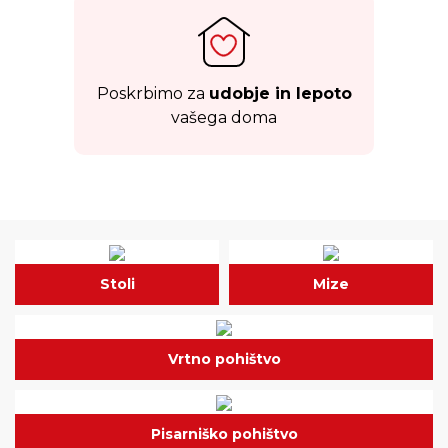
Poskrbimo za
udobje in lepoto
vašega doma
Stoli
Mize
Vrtno pohištvo
Pisarniško pohištvo