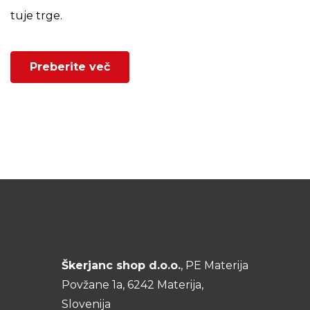
tuje trge.
Preberite več
Škerjanc shop d.o.o.
, PE Materija
Povžane 1a, 6242 Materija,
Slovenija