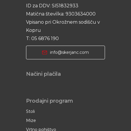
ID za DDV: SI51832933
Matična številka: 9303634000
Vpisano pri Okrožnem sodišču v
Kopru
T: 05 6876 190
info@skerjanc.com
Načini plačila
Prodajni program
Stoli
Mize
Vrtno pohištvo