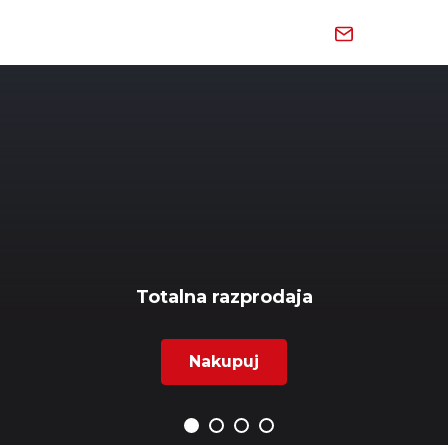
Skip
to
content
Totalna razprodaja
Nakupuj