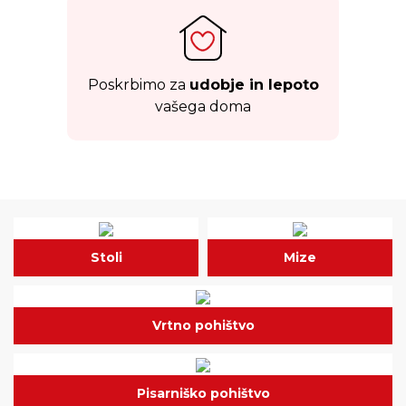
Poskrbimo za
udobje in lepoto
vašega doma
Stoli
Mize
Vrtno pohištvo
Pisarniško pohištvo