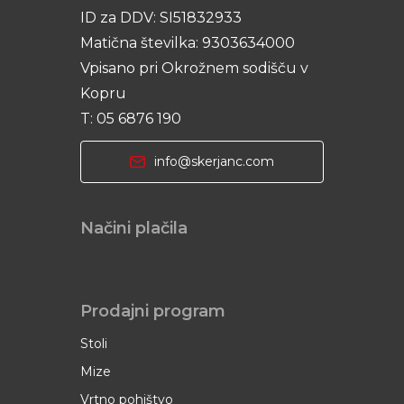
ID za DDV: SI51832933
Matična številka: 9303634000
Vpisano pri Okrožnem sodišču v
Kopru
T: 05 6876 190
info@skerjanc.com
Načini plačila
Prodajni program
Stoli
Mize
Vrtno pohištvo