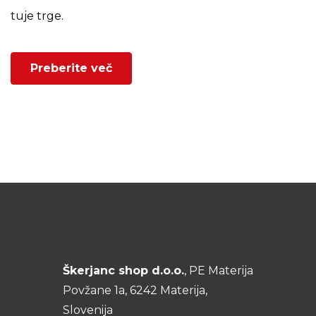
tuje trge.
Preberite več
Škerjanc shop d.o.o.
, PE Materija
Povžane 1a, 6242 Materija,
Slovenija