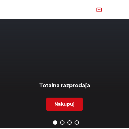
Skip
to
content
Totalna razprodaja
Nakupuj