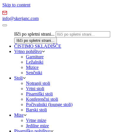
Skip to content
info@skerjanc.com
Išči po spletni strani...
ČISTIMO SKLADIŠČE
Vrtno pohištvo
Garniture
Ležalniki
Mizice
Senčniki
Stoli
Notranji stoli
Vrtni stoli
Pisarniški stoli
Konferenčni stoli
Počivalniki (lounge stoli)
Barski stoli
Mize
Vrtne mize
Jedilne mize
Pisarniško pohištvo