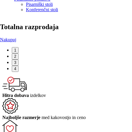
Pisarniški stoli
Konferenčni stoli
Totalna razprodaja
Nakupuj
1
2
3
4
Hitra dobava
izdelkov
Najboljše razmerje
med kakovostjo in ceno