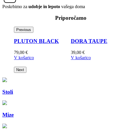
Poskrbimo za
udobje in lepoto
vašega doma
Priporočamo
Previous
PLUTON BLACK
DORA TAUPE
79,00
€
39,00
€
3
V košarico
V košarico
V
Next
Stoli
Mize