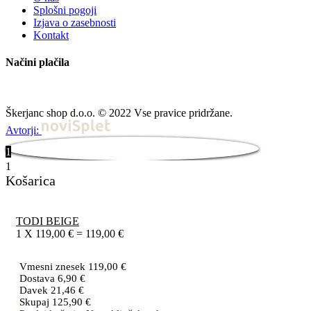
Splošni pogoji
Izjava o zasebnosti
Kontakt
Načini plačila
Škerjanc shop d.o.o. © 2022 Vse pravice pridržane.
Avtorji:
1
1
Košarica
TODI BEIGE
1
X
119,00
€
=
119,00
€
Vmesni znesek
119,00
€
Dostava
6,90
€
Davek
21,46
€
Skupaj
125,90
€