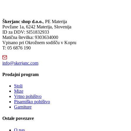
Škerjanc shop d.o.o.
, PE Materija
Povžane 1a, 6242 Materija, Slovenija
ID za DDV: SI51832933
Matična številka: 9303634000
Vpisano pri Okrožnem sodišču v Kopru
T: 05 6876 190
info@skerjanc.com
Prodajni program
Stoli
Mize
Vrtno pohištvo
Pisarniško pohištvo
Garniture
Ostale povezave
O nas