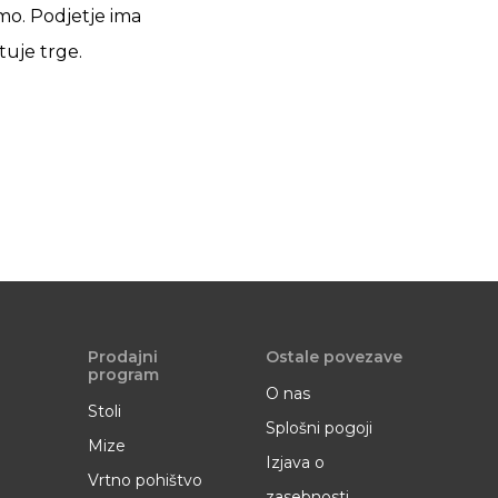
mo. Podjetje ima
 tuje trge.
Prodajni
Ostale povezave
program
O nas
Stoli
Splošni pogoji
Mize
Izjava o
Vrtno pohištvo
zasebnosti