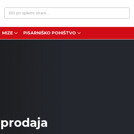
Išči
po
spletni
strani...
MIZE
PISARNIŠKO POHIŠTVO
zprodaja