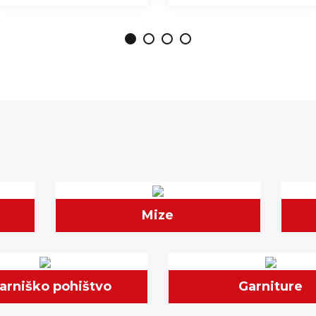
Mize
arniško pohištvo
Garniture