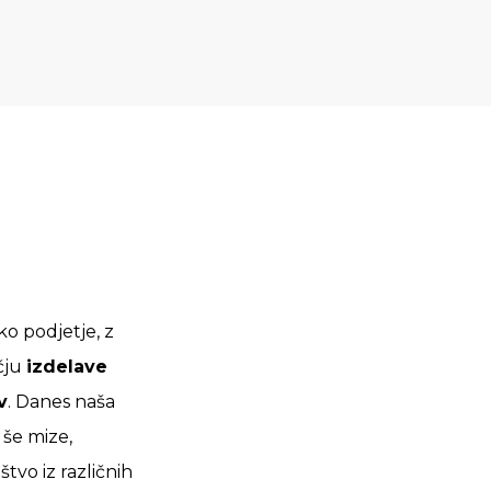
ko podjetje, z
čju
izdelave
v
. Danes naša
še mize,
štvo iz različnih