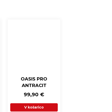
OASIS PRO
CASABLANCA A
ANTRACIT
99,90
€
149,00
€
V košarico
V košarico