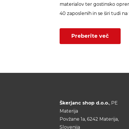
materialov ter gostinsko opre
40 zaposlenih in se širi tudi na
Preberite več
Škerjanc shop d.o.o.
, PE
Materija
Povžane 1a, 6242 Materija,
Slovenija