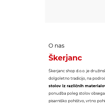
O nas
Škerjanc
Škerjanc shop d.o.o. je družins
dolgoletno tradicijo, na podro
stolov iz različnih materialo
ponudba poleg stolov obsega 
pisarniško pohištvo, vrtno pohi