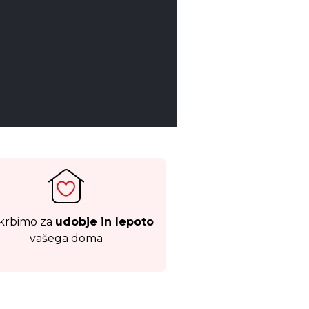
Preveri pon
krbimo za
udobje in lepoto
vašega doma