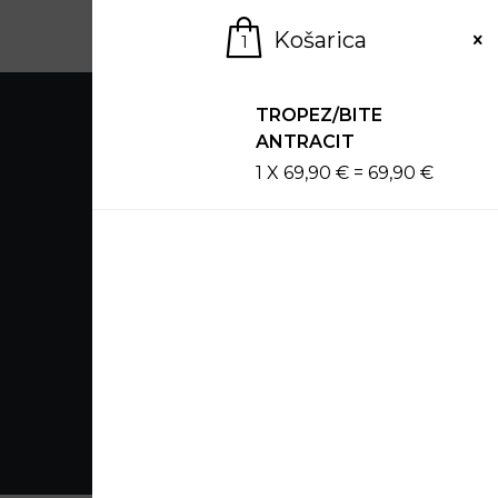
Skip
Košarica
to
1
content
TROPEZ/BITE
ANTRACIT
1
X
69,90
€
=
69,90
€
Pohištvo, ki ne čaka na poletje.