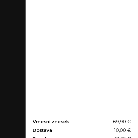
Prodajni program
Stoli
Mize
Vrtno pohištvo
Pisarniško pohištvo
Garniture
Ostale povezave
O nas
Splošni pogoji
Izjava o zasebnosti
Vmesni znesek
69,90
€
Kontakt
Dostava
10,00
€