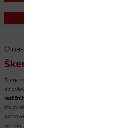
Garniture
O nas
Škerjanc
Škerjanc shop d.o.o. je družinsko podjetje, z
dolgoletno tradicijo, na področju
izdelave stolov iz
različnih materialov
. Danes naša ponudba poleg
stolov obsega še mize, pisarniško pohištvo, vrtno
pohištvo iz različnih materialov ter gostinsko
opremo. Podjetje ima 40 zaposlenih in se širi tudi na