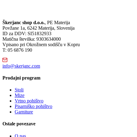
Škerjanc shop d.o.o.
, PE Materija
Povžane 1a, 6242 Materija, Slovenija
ID za DDV: SI51832933
Matična številka: 9303634000
Vpisano pri Okrožnem sodišču v Kopru
T: 05 6876 190
info@skerjanc.com
Prodajni program
Stoli
Mize
Vrtno pohištvo
Pisarniško pohištvo
Garniture
Ostale povezave
O nas