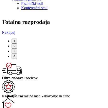
Pisarniški stoli
Konferenčni stoli
Totalna razprodaja
Nakupuj
P
1
2
3
4
Hitra dobava
izdelkov
Najboljše razmerje
med kakovostjo in ceno