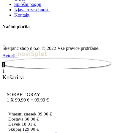
Splošni pogoji
Izjava o zasebnosti
Kontakt
Načini plačila
Škerjanc shop d.o.o. © 2022 Vse pravice pridržane.
Avtorji:
1
1
Košarica
SORBET GRAY
1
X
99,90
€
=
99,90
€
Vmesni znesek
99,90
€
Dostava
30,00
€
Davek
18,01
€
Skupaj
129,90
€