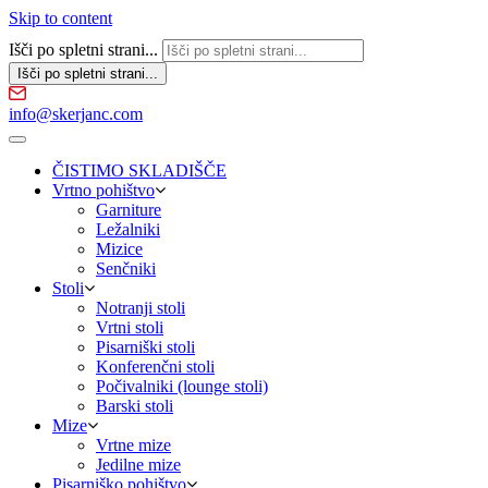
Skip to content
Išči po spletni strani...
info@skerjanc.com
ČISTIMO SKLADIŠČE
Vrtno pohištvo
Garniture
Ležalniki
Mizice
Senčniki
Stoli
Notranji stoli
Vrtni stoli
Pisarniški stoli
Konferenčni stoli
Počivalniki (lounge stoli)
Barski stoli
Mize
Vrtne mize
Jedilne mize
Pisarniško pohištvo