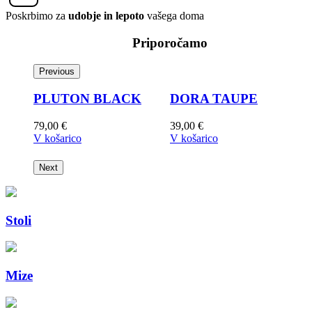
Poskrbimo za
udobje in lepoto
vašega doma
Priporočamo
Previous
PLUTON BLACK
DORA TAUPE
79,00
€
39,00
€
3
V košarico
V košarico
V
Next
Stoli
Mize