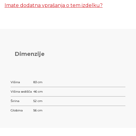
Imate dodatna vprašanja o tem izdelku?
Dimenzije
Višina
83 cm
Višina sedišča
46 cm
Širina
52 cm
Globina
56 cm