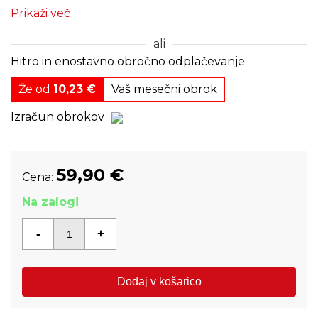
Prikaži več
ali
Hitro in enostavno obročno odplačevanje
Že od
10,23 €
Vaš mesečni obrok
Izračun obrokov
59,90
€
Cena:
Na zalogi
Količina:
Dodaj v košarico