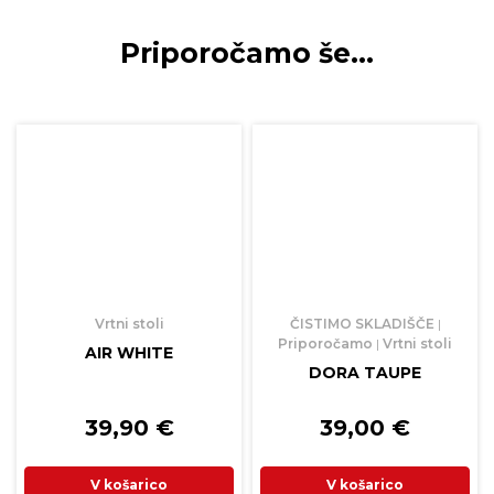
Priporočamo še…
Vrtni stoli
ČISTIMO SKLADIŠČE
|
Priporočamo
|
Vrtni stoli
AIR WHITE
DORA TAUPE
39,90
€
39,00
€
V košarico
V košarico