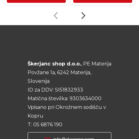
Škerjanc shop d.o.o.
, PE Materija
Povžane 1a, 6242 Materija,
Slovenija
ID za DDV: SI51832933
Matična številka: 9303634000
Vpisano pri Okrožnem sodišču v
Kopru
T: 05 6876 190