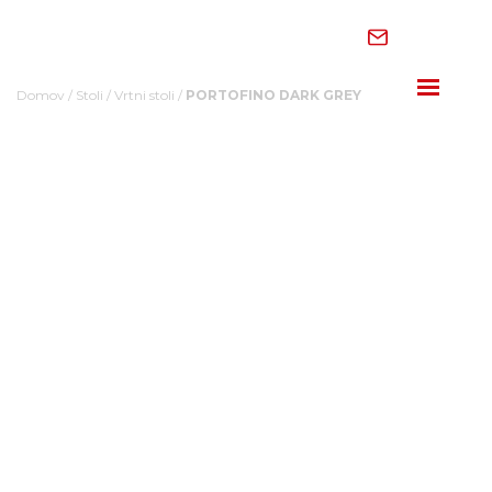
Skip
to
content
Domov
/
Stoli
/
Vrtni stoli
/
PORTOFINO DARK GREY