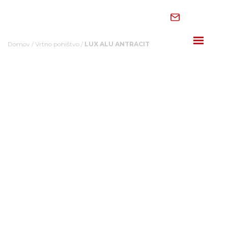
Skip
to
content
Domov
/
Vrtno pohištvo
/
LUX ALU ANTRACIT