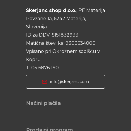
Škerjanc shop d.o.o.
, PE Materija
Povžane 1a, 6242 Materija,
Slovenija
ID za DDV: SI51832933
Matična številka: 9303634000
Vpisano pri Okrožnem sodišču v
Kopru
T: 05 6876 190
info@skerjanc.com
Načini plačila
Prodajni program