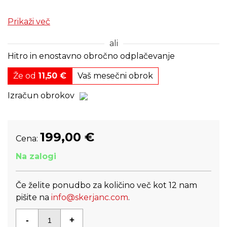
Prikaži več
ali
Hitro in enostavno obročno odplačevanje
Že od
11,50 €
Vaš mesečni obrok
Izračun obrokov
199,00
€
Cena:
Na zalogi
Če želite ponudbo za količino več kot 12 nam
pišite na
info@skerjanc.com
.
Količina: