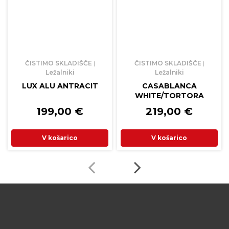
ČISTIMO SKLADIŠČE
|
ČISTIMO SKLADIŠČE
|
Ležalniki
Ležalniki
LUX ALU ANTRACIT
CASABLANCA
WHITE/TORTORA
199,00
€
219,00
€
V košarico
V košarico